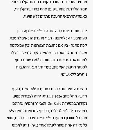
ממחיר המחירון. ההטבה תקפה בחודש הקלנדרי של
יום ההולדת ולמימוש פעם אחת בחודש הקלנדרי,
כאשר יתר תנאי ההטבה נותרים ללא שינוי.
2. מימוש הטבת קפה מתנה ב-Om Café (עדכון
סעיפים 4.1 ו-5 לתקנון): חברי מועדון הזכאים להטבת
קפה מתנה – בין אם כהטבת הצטרפות ובין אם כקפה
עשירי מתנה במסגרת כרטיסיית הקפה (9+1) – יוכלו
לממש את הזכאות גם במסעדת Om Café, בנוסף
לסניפי הרשת הקיימים, בעוד יתר תנאי ההטבות
נותרים ללא שינוי.
3. צבירה ומימוש נקודות במסעדת Om Café (סעיף
חדש): החל מיום 1.7.2026, ניתן יהיה לצבור ולממש
נקודות במסעדת Om Café. הצבירה והמימוש הינם
במסעדת Om Café בלבד, בכפוף לתנאים הבאים: 5%
מסך כל חשבון במסעדת Om Café יצברו כנקודות, שווי
כל נקודה אחת שווה לשקל אחד (1 ₪), ניתן לממש