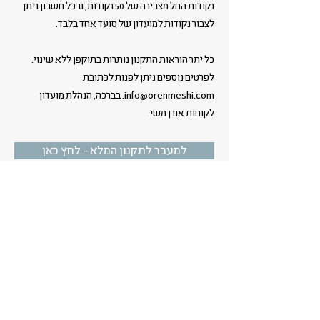
נקודות החל מצבירה של 50 נקודות, ובכל חשבון ניתן
לצבור נקודות למועדון של סועד אחד בלבד.
כל יתר הוראות התקנון נותרות בתוקפן ללא שינוי.
לפרטים נוספים ניתן לפנות לכתובת
info@orenmeshi.com
. בברכה, הנהלת מועדון
לקוחות אורן משי.
למעבר לתקנון המלא - לחץ כאן
הסניפים של רשת אורן משי
אשקלון · נתיבות · ראשון לציון ·
יבנה · באר שבע · כרמי גת · אופקים
כשאיכות וחוויה נפגשים