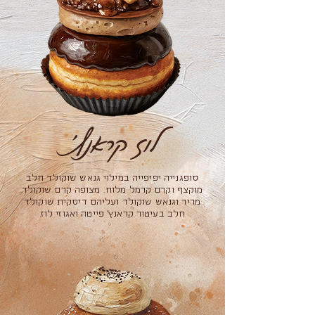
לוז קראנץ׳
סופגנייה יפיפייה במילוי גנאש שוקולד חלב
מוקצף וקרם קרמל מלוח. מצופה קרם שוקולד
מריר וגנאש שוקולד ועליהם דיסקית שוקולד
חלב בעיטור קראנץ' פייטה ואגוזי לוז.