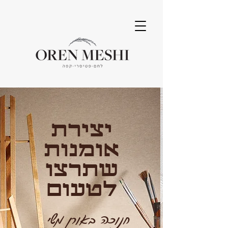
יצירת
אומנות
שתרצו
לטעום
חנוכה באורן משי